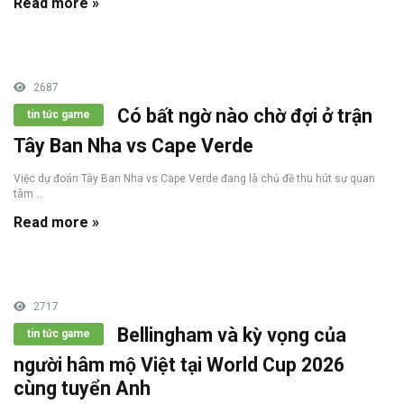
Read more »
2687
Có bất ngờ nào chờ đợi ở trận
tin tức game
Tây Ban Nha vs Cape Verde
Việc dự đoán Tây Ban Nha vs Cape Verde đang là chủ đề thu hút sự quan
tâm ...
Read more »
2717
Bellingham và kỳ vọng của
tin tức game
người hâm mộ Việt tại World Cup 2026
cùng tuyển Anh