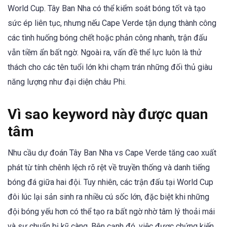
World Cup. Tây Ban Nha có thể kiểm soát bóng tốt và tạo
sức ép liên tục, nhưng nếu Cape Verde tận dụng thành công
các tình huống bóng chết hoặc phản công nhanh, trận đấu
vẫn tiềm ẩn bất ngờ. Ngoài ra, vấn đề thể lực luôn là thử
thách cho các tên tuổi lớn khi chạm trán những đối thủ giàu
năng lượng như đại diện châu Phi.
Vì sao keyword này được quan
tâm
Nhu cầu dự đoán Tây Ban Nha vs Cape Verde tăng cao xuất
phát từ tính chênh lệch rõ rệt về truyền thống và danh tiếng
bóng đá giữa hai đội. Tuy nhiên, các trận đấu tại World Cup
đôi lúc lại sản sinh ra nhiều cú sốc lớn, đặc biệt khi những
đội bóng yếu hơn có thể tạo ra bất ngờ nhờ tâm lý thoải mái
và sự chuẩn bị kỹ càng. Bên cạnh đó, việc được chứng kiến