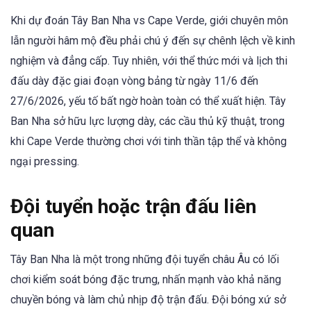
Khi dự đoán Tây Ban Nha vs Cape Verde, giới chuyên môn
lẫn người hâm mộ đều phải chú ý đến sự chênh lệch về kinh
nghiệm và đẳng cấp. Tuy nhiên, với thể thức mới và lịch thi
đấu dày đặc giai đoạn vòng bảng từ ngày 11/6 đến
27/6/2026, yếu tố bất ngờ hoàn toàn có thể xuất hiện. Tây
Ban Nha sở hữu lực lượng dày, các cầu thủ kỹ thuật, trong
khi Cape Verde thường chơi với tinh thần tập thể và không
ngại pressing.
Đội tuyển hoặc trận đấu liên
quan
Tây Ban Nha là một trong những đội tuyển châu Âu có lối
chơi kiểm soát bóng đặc trưng, nhấn mạnh vào khả năng
chuyền bóng và làm chủ nhịp độ trận đấu. Đội bóng xứ sở