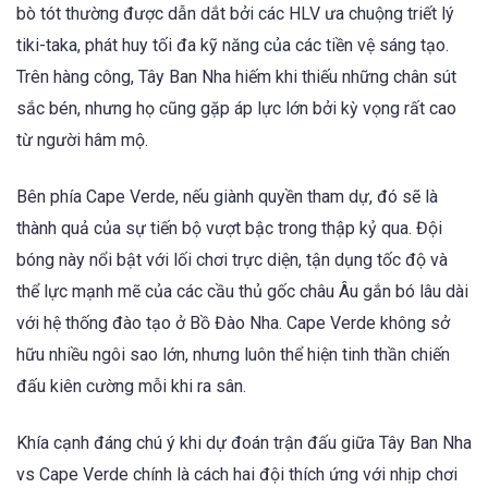
bò tót thường được dẫn dắt bởi các HLV ưa chuộng triết lý
tiki-taka, phát huy tối đa kỹ năng của các tiền vệ sáng tạo.
Trên hàng công, Tây Ban Nha hiếm khi thiếu những chân sút
sắc bén, nhưng họ cũng gặp áp lực lớn bởi kỳ vọng rất cao
từ người hâm mộ.
Bên phía Cape Verde, nếu giành quyền tham dự, đó sẽ là
thành quả của sự tiến bộ vượt bậc trong thập kỷ qua. Đội
bóng này nổi bật với lối chơi trực diện, tận dụng tốc độ và
thể lực mạnh mẽ của các cầu thủ gốc châu Âu gắn bó lâu dài
với hệ thống đào tạo ở Bồ Đào Nha. Cape Verde không sở
hữu nhiều ngôi sao lớn, nhưng luôn thể hiện tinh thần chiến
đấu kiên cường mỗi khi ra sân.
Khía cạnh đáng chú ý khi dự đoán trận đấu giữa Tây Ban Nha
vs Cape Verde chính là cách hai đội thích ứng với nhịp chơi