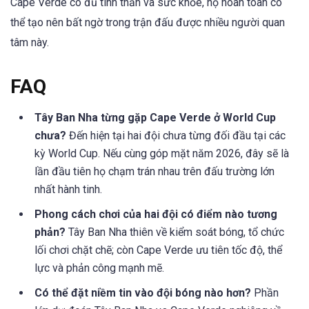
Cape Verde có đủ tinh thần và sức khỏe, họ hoàn toàn có
thể tạo nên bất ngờ trong trận đấu được nhiều người quan
tâm này.
FAQ
Tây Ban Nha từng gặp Cape Verde ở World Cup
chưa?
Đến hiện tại hai đội chưa từng đối đầu tại các
kỳ World Cup. Nếu cùng góp mặt năm 2026, đây sẽ là
lần đầu tiên họ chạm trán nhau trên đấu trường lớn
nhất hành tinh.
Phong cách chơi của hai đội có điểm nào tương
phản?
Tây Ban Nha thiên về kiểm soát bóng, tổ chức
lối chơi chặt chẽ; còn Cape Verde ưu tiên tốc độ, thể
lực và phản công mạnh mẽ.
Có thể đặt niềm tin vào đội bóng nào hơn?
Phần