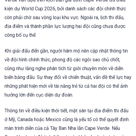
kiện dự World Cup 2026, bởi danh sách các đội chính thức
còn phải chờ sau vòng loại khu vực. Ngoài ra, lịch thi đấu,
địa điểm và thành phần lực lượng hai đội cũng chưa được
công bố cụ thể.
Khi giải đấu đến gần, người hâm mộ nên cập nhật thông tin
về đội hình chính thức, phong độ các ngôi sao chủ chốt,
cũng như lắng nghe phân tích từ giới chuyên môn về diễn
biến bảng đấu. Sự thay đổi về chiến thuật, vấn đề thể lực hay
những phát hiện mới về tài năng trẻ từ cả hai đội có thể ảnh
hưởng lớn đến cục diện dự đoán.
Thông tin về điều kiện thời tiết, mặt sân tại địa điểm thi đấu
ở Mỹ, Canada hoặc Mexico cũng là yếu tố có thể quyết định
màn trình diễn của cả Tây Ban Nha lẫn Cape Verde. Nếu