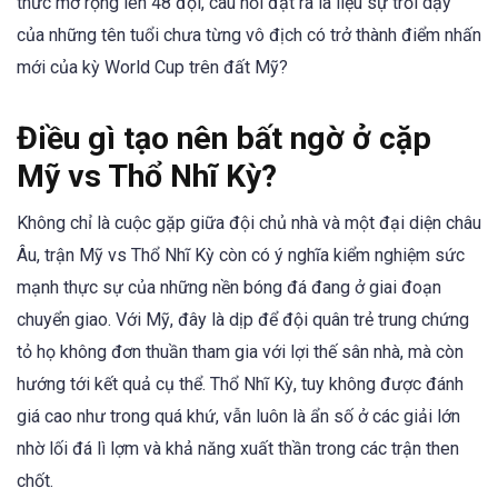
thức mở rộng lên 48 đội, câu hỏi đặt ra là liệu sự trỗi dậy
của những tên tuổi chưa từng vô địch có trở thành điểm nhấn
mới của kỳ World Cup trên đất Mỹ?
Điều gì tạo nên bất ngờ ở cặp
Mỹ vs Thổ Nhĩ Kỳ?
Không chỉ là cuộc gặp giữa đội chủ nhà và một đại diện châu
Âu, trận Mỹ vs Thổ Nhĩ Kỳ còn có ý nghĩa kiểm nghiệm sức
mạnh thực sự của những nền bóng đá đang ở giai đoạn
chuyển giao. Với Mỹ, đây là dịp để đội quân trẻ trung chứng
tỏ họ không đơn thuần tham gia với lợi thế sân nhà, mà còn
hướng tới kết quả cụ thể. Thổ Nhĩ Kỳ, tuy không được đánh
giá cao như trong quá khứ, vẫn luôn là ẩn số ở các giải lớn
nhờ lối đá lì lợm và khả năng xuất thần trong các trận then
chốt.