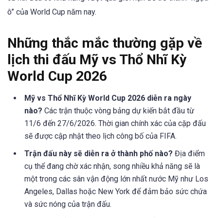
ô” của World Cup năm nay.
Những thắc mắc thường gặp về
lịch thi đấu Mỹ vs Thổ Nhĩ Kỳ
World Cup 2026
Mỹ vs Thổ Nhĩ Kỳ World Cup 2026 diễn ra ngày
nào?
Các trận thuộc vòng bảng dự kiến bắt đầu từ
11/6 đến 27/6/2026. Thời gian chính xác của cặp đấu
sẽ được cập nhật theo lịch công bố của FIFA.
Trận đấu này sẽ diễn ra ở thành phố nào?
Địa điểm
cụ thể đang chờ xác nhận, song nhiều khả năng sẽ là
một trong các sân vận động lớn nhất nước Mỹ như Los
Angeles, Dallas hoặc New York để đảm bảo sức chứa
và sức nóng của trận đấu.