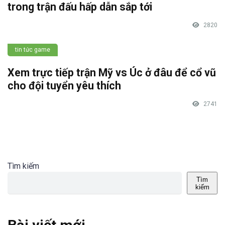
trong trận đấu hấp dẫn sắp tới
2820
tin tức game
Xem trực tiếp trận Mỹ vs Úc ở đâu để cổ vũ
cho đội tuyển yêu thích
2741
Tìm kiếm
Tìm
kiếm