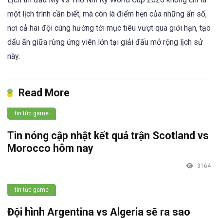
một lịch trình cần biết, mà còn là điểm hẹn của những ẩn số,
nơi cả hai đội cùng hướng tới mục tiêu vượt qua giới hạn, tạo
dấu ấn giữa rừng ứng viên lớn tại giải đấu mở rộng lịch sử
này.
Read More
tin tức game
Tin nóng cập nhật kết quả trận Scotland vs
Morocco hôm nay
3164
tin tức game
Đội hình Argentina vs Algeria sẽ ra sao