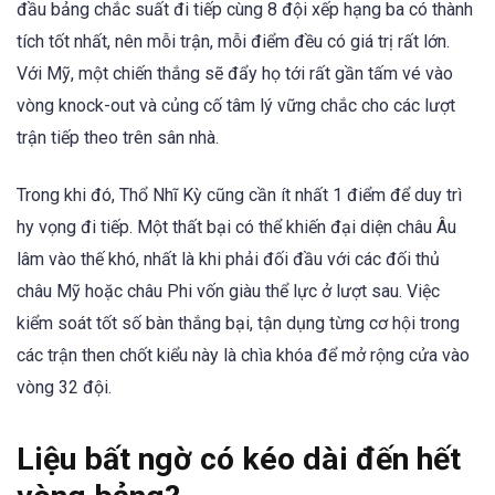
đầu bảng chắc suất đi tiếp cùng 8 đội xếp hạng ba có thành
tích tốt nhất, nên mỗi trận, mỗi điểm đều có giá trị rất lớn.
Với Mỹ, một chiến thắng sẽ đẩy họ tới rất gần tấm vé vào
vòng knock-out và củng cố tâm lý vững chắc cho các lượt
trận tiếp theo trên sân nhà.
Trong khi đó, Thổ Nhĩ Kỳ cũng cần ít nhất 1 điểm để duy trì
hy vọng đi tiếp. Một thất bại có thể khiến đại diện châu Âu
lâm vào thế khó, nhất là khi phải đối đầu với các đối thủ
châu Mỹ hoặc châu Phi vốn giàu thể lực ở lượt sau. Việc
kiểm soát tốt số bàn thắng bại, tận dụng từng cơ hội trong
các trận then chốt kiểu này là chìa khóa để mở rộng cửa vào
vòng 32 đội.
Liệu bất ngờ có kéo dài đến hết