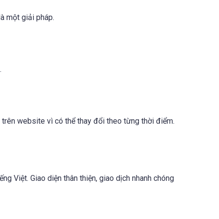
à một giải pháp.
.
trên website vì có thể thay đổi theo từng thời điểm.
ng Việt. Giao diện thân thiện, giao dịch nhanh chóng