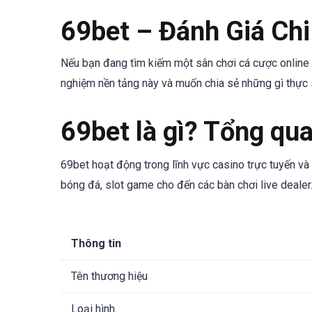
69bet – Đánh Giá Chi
Nếu bạn đang tìm kiếm một sân chơi cá cược online đ
nghiệm nền tảng này và muốn chia sẻ những gì thực
69bet là gì? Tổng qua
69bet hoạt động trong lĩnh vực casino trực tuyến và
bóng đá, slot game cho đến các bàn chơi live dealer
Thông tin
Tên thương hiệu
Loại hình