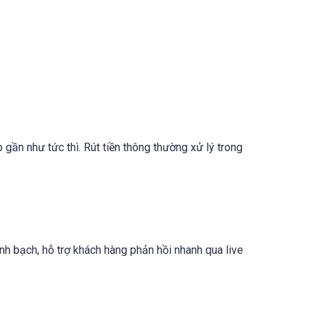
gần như tức thì. Rút tiền thông thường xử lý trong
nh bạch, hỗ trợ khách hàng phản hồi nhanh qua live