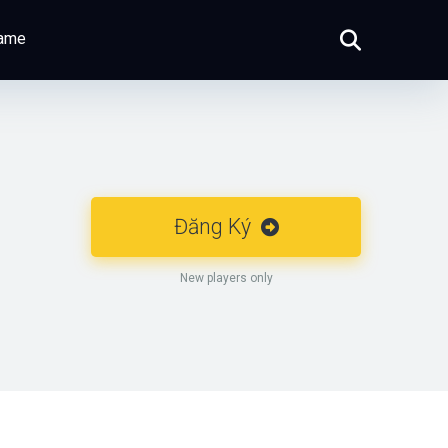
game
Đăng Ký
New players only