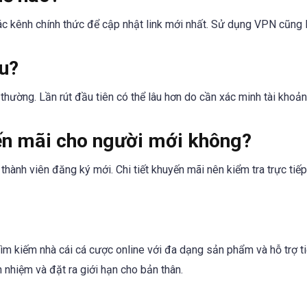
các kênh chính thức để cập nhật link mới nhất. Sử dụng VPN cũng l
âu?
hường. Lần rút đầu tiên có thể lâu hơn do cần xác minh tài khoản
ến mãi cho người mới không?
nh viên đăng ký mới. Chi tiết khuyến mãi nên kiểm tra trực tiếp 
m kiếm nhà cái cá cược online với đa dạng sản phẩm và hỗ trợ tiế
h nhiệm và đặt ra giới hạn cho bản thân.