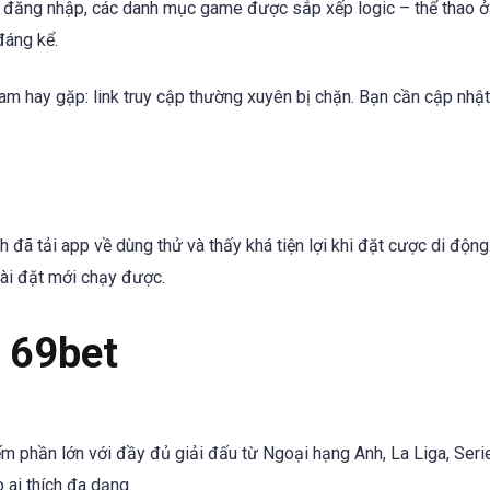
 đăng nhập, các danh mục game được sắp xếp logic – thể thao ở vị t
đáng kể.
am hay gặp: link truy cập thường xuyên bị chặn. Bạn cần cập nhật 
đã tải app về dùng thử và thấy khá tiện lợi khi đặt cược di động
cài đặt mới chạy được.
 69bet
 phần lớn với đầy đủ giải đấu từ Ngoại hạng Anh, La Liga, Serie
o ai thích đa dạng.