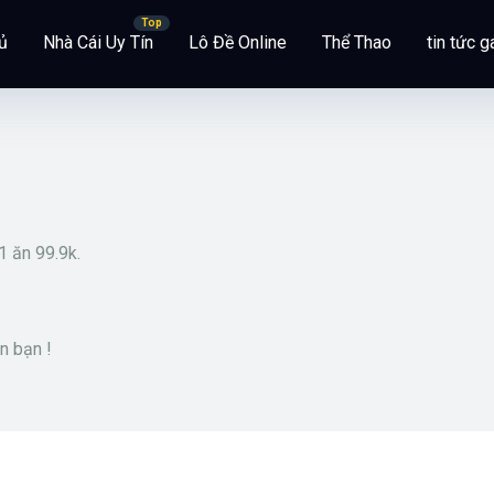
ủ
Nhà Cái Uy Tín
Lô Đề Online
Thể Thao
tin tức 
1 ăn 99.9k.
n bạn !