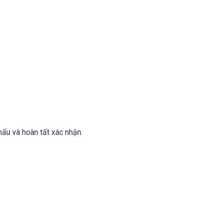
hẩu và hoàn tất xác nhận.