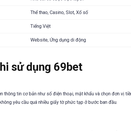
Thể thao, Casino, Slot, Xổ số
Tiếng Việt
Website, Ứng dụng di động
khi sử dụng 69bet
n thông tin cơ bản như số điện thoại, mật khẩu và chọn đơn vị tiề
 không yêu cầu quá nhiều giấy tờ phức tạp ở bước ban đầu.