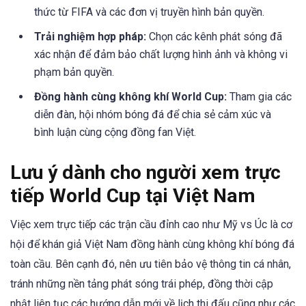
thức từ FIFA và các đơn vị truyền hình bản quyền.
Trải nghiệm hợp pháp:
Chọn các kênh phát sóng đã
xác nhận để đảm bảo chất lượng hình ảnh và không vi
phạm bản quyền.
Đồng hành cùng không khí World Cup:
Tham gia các
diễn đàn, hội nhóm bóng đá để chia sẻ cảm xúc và
bình luận cùng cộng đồng fan Việt.
Lưu ý dành cho người xem trực
tiếp World Cup tại Việt Nam
Việc xem trực tiếp các trận cầu đỉnh cao như Mỹ vs Úc là cơ
hội để khán giả Việt Nam đồng hành cùng không khí bóng đá
toàn cầu. Bên cạnh đó, nên ưu tiên bảo vệ thông tin cá nhân,
tránh những nền tảng phát sóng trái phép, đồng thời cập
nhật liên tục các hướng dẫn mới về lịch thi đấu cũng như các