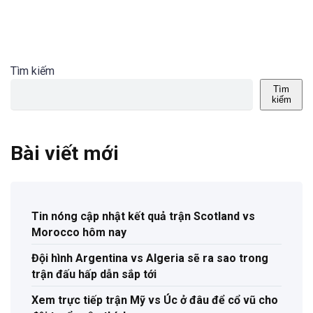
Tìm kiếm
Tìm
kiếm
Bài viết mới
Tin nóng cập nhật kết quả trận Scotland vs
Morocco hôm nay
Đội hình Argentina vs Algeria sẽ ra sao trong
trận đấu hấp dẫn sắp tới
Xem trực tiếp trận Mỹ vs Úc ở đâu để cổ vũ cho