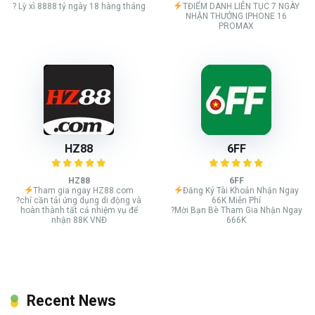
? Lỳ xì 8888 tỷ ngày 18 hàng tháng
TĐIỂM DANH LIÊN TỤC 7 NGÀY
NHẬN THƯỞNG IPHONE 16
PROMAX
HZ88
6FF
HZ88
6FF
Tham gia ngay HZ88.com
Đăng Ký Tài Khoản Nhận Ngay
?chỉ cần tải ứng dụng di động và
66K Miễn Phí
hoàn thành tất cả nhiệm vụ để
?Mời Bạn Bè Tham Gia Nhận Ngay
nhận 88K VNĐ
666K
Recent News