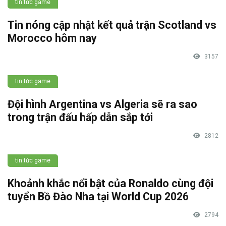
tin tức game
Tin nóng cập nhật kết quả trận Scotland vs
Morocco hôm nay
3157
tin tức game
Đội hình Argentina vs Algeria sẽ ra sao
trong trận đấu hấp dẫn sắp tới
2812
tin tức game
Khoảnh khắc nổi bật của Ronaldo cùng đội
tuyển Bồ Đào Nha tại World Cup 2026
2794