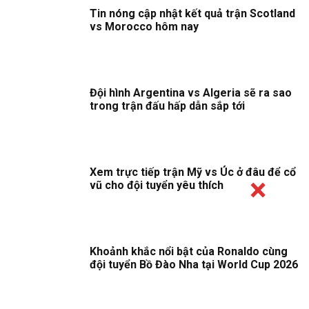
Tin nóng cập nhật kết quả trận Scotland
vs Morocco hôm nay
Đội hình Argentina vs Algeria sẽ ra sao
trong trận đấu hấp dẫn sắp tới
Xem trực tiếp trận Mỹ vs Úc ở đâu để cổ
vũ cho đội tuyển yêu thích
Khoảnh khắc nổi bật của Ronaldo cùng
đội tuyển Bồ Đào Nha tại World Cup 2026