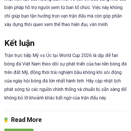
biện pháp hỗ trợ người xem từ ban tổ chức. Việc này không
chỉ giúp bạn tận hưởng trọn vẹn trận đấu mà còn góp phần
xây dựng thói quen xem thể thao hiện đại, văn minh.
Kết luận
Trận trực tiếp Mỹ vs Úc tại World Cup 2026 là dịp để fan
bóng đá Việt Nam theo dõi sự phát triển của hai nền bóng đá
trên đất Mỹ, đồng thời trải nghiệm bầu không khí sôi động
của ngày hội bóng đá lớn nhất hành tinh. Hãy cập nhật lịch
phát sóng từ các nguồn chính thống và chuẩn bị sẵn sàng để
không bỏ lỡ khoảnh khắc bất ngờ của trận đấu này.
Read More