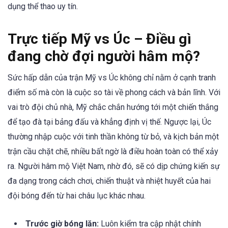
dụng thể thao uy tín.
Trực tiếp Mỹ vs Úc – Điều gì
đang chờ đợi người hâm mộ?
Sức hấp dẫn của trận Mỹ vs Úc không chỉ nằm ở cạnh tranh
điểm số mà còn là cuộc so tài về phong cách và bản lĩnh. Với
vai trò đội chủ nhà, Mỹ chắc chắn hướng tới một chiến thắng
để tạo đà tại bảng đấu và khẳng định vị thế. Ngược lại, Úc
thường nhập cuộc với tinh thần không từ bỏ, và kịch bản một
trận cầu chặt chẽ, nhiều bất ngờ là điều hoàn toàn có thể xảy
ra. Người hâm mộ Việt Nam, nhờ đó, sẽ có dịp chứng kiến sự
đa dạng trong cách chơi, chiến thuật và nhiệt huyết của hai
đội bóng đến từ hai châu lục khác nhau.
Trước giờ bóng lăn:
Luôn kiểm tra cập nhật chính