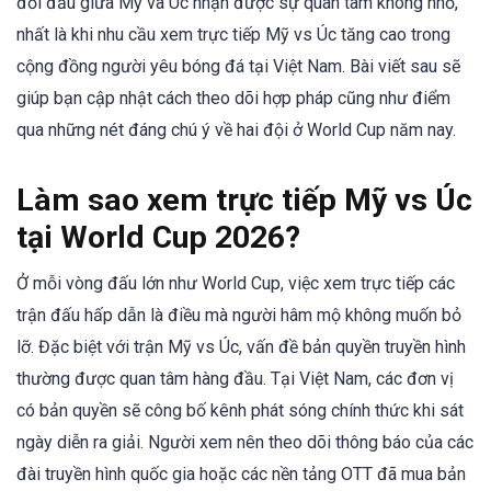
đối đầu giữa Mỹ và Úc nhận được sự quan tâm không nhỏ,
nhất là khi nhu cầu xem trực tiếp Mỹ vs Úc tăng cao trong
cộng đồng người yêu bóng đá tại Việt Nam. Bài viết sau sẽ
giúp bạn cập nhật cách theo dõi hợp pháp cũng như điểm
qua những nét đáng chú ý về hai đội ở World Cup năm nay.
Làm sao xem trực tiếp Mỹ vs Úc
tại World Cup 2026?
Ở mỗi vòng đấu lớn như World Cup, việc xem trực tiếp các
trận đấu hấp dẫn là điều mà người hâm mộ không muốn bỏ
lỡ. Đặc biệt với trận Mỹ vs Úc, vấn đề bản quyền truyền hình
thường được quan tâm hàng đầu. Tại Việt Nam, các đơn vị
có bản quyền sẽ công bố kênh phát sóng chính thức khi sát
ngày diễn ra giải. Người xem nên theo dõi thông báo của các
đài truyền hình quốc gia hoặc các nền tảng OTT đã mua bản