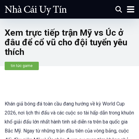
Xem trực tiếp trận Mỹ vs Úc ở
đâu để cổ vũ cho đội tuyển yêu
thích
tin tức game
Khán giả bóng đá toàn cầu đang hướng về kỳ World Cup
2026, nơi lịch thi đấu và các cuộc so tài hấp dẫn trong khuôn
khổ giải đấu lớn nhất hành tinh sẽ diễn ra trên ba quốc gia
Bắc Mỹ. Ngay từ những trận đầu tiên của vòng bảng, cuộc