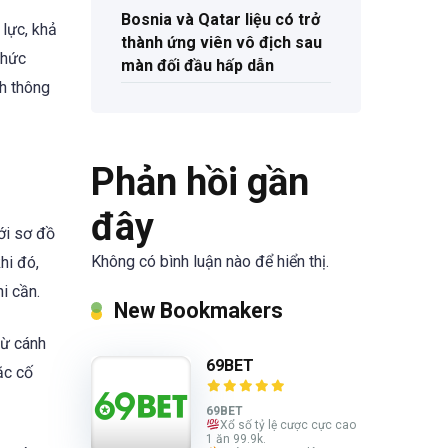
Bosnia và Qatar liệu có trở
 lực, khả
thành ứng viên vô địch sau
thức
màn đối đầu hấp dẫn
nh thông
Phản hồi gần
đây
ới sơ đồ
Không có bình luận nào để hiển thị.
hi đó,
i cần.
New Bookmakers
từ cánh
69BET
ặc cố
69BET
Xổ số tỷ lệ cược cực cao
1 ăn 99.9k.