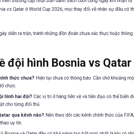
ng viên thường cập nhật bản danh sách cuối cùng ngay khi nhận từ
snia vs Qatar ở World Cup 2026, mọi thay đổi về nhân sự đều có t
gày diễn ra trận, tránh những đồn đoán chưa xác thực hoặc thông 
ề đội hình Bosnia vs Qatar
hính thức chưa?
Hiện tại chưa có thông báo. Cần chờ khoảng mộ
tổ chức.
i hình hai đội?
Các vị trí ở hàng tiền vệ và tiền đạo có thể biến 
uật cho từng đối thủ.
Qatar qua kênh nào?
Nên theo dõi các kênh chính thức của FIFA,
hao uy tín.
ả Bosnia và Qatar đều có khả năng tạo bất ngờ, nhất là khi có nh