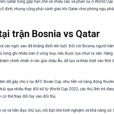
à khi Qatar từng gặp hạn chế về chiều cao và phản xạ ở World Cup 
g cố định, nhưng cũng phải cảnh giác khi Qatar chơi phòng ngự ph
tại trận Bosnia vs Qatar
và các ngôi sao đã khẳng định tên tuổi. Đối với Bosnia, người h
hủ từng ghi nhiều bàn ở vòng loại, nếu được lựa chọn ra sân. Hàng 
iệm chinh chiến ở các giải châu Âu, dễ tạo ra khác biệt vào thời
 tên đã gây chú ý tại AFC Asian Cup, như tiền vệ năng động thườ
trải qua nhiều thay đổi kể từ World Cup 2022, các thủ lĩnh trẻ đan
n có thể thay đổi tùy vào đối thủ.
n vệ và tiền đạo chủ lực, nổi bật nhờ kinh nghiệm và khả năng xử 