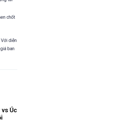
then chốt
 Với diễn
 giá ban
ỹ vs Úc
i