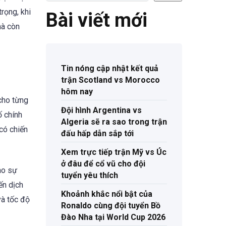
trọng, khi
Bài viết mới
mà còn
Tin nóng cập nhật kết quả
trận Scotland vs Morocco
hôm nay
 cho từng
Đội hình Argentina vs
ố chính
Algeria sẽ ra sao trong trận
có chiến
đấu hấp dẫn sắp tới
Xem trực tiếp trận Mỹ vs Úc
ở đâu để cổ vũ cho đội
ào sự
tuyển yêu thích
ến dịch
Khoảnh khắc nổi bật của
và tốc độ
Ronaldo cùng đội tuyển Bồ
Đào Nha tại World Cup 2026