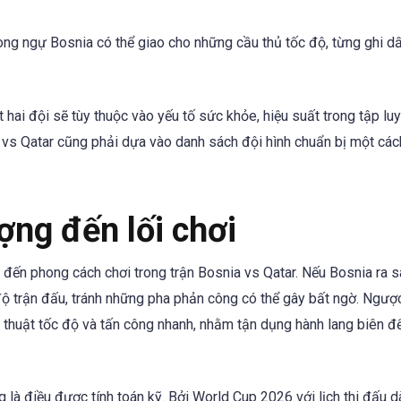
ng ngự Bosnia có thể giao cho những cầu thủ tốc độ, từng ghi d
hai đội sẽ tùy thuộc vào yếu tố sức khỏe, hiệu suất trong tập luy
vs Qatar cũng phải dựa vào danh sách đội hình chuẩn bị một các
ợng đến lối chơi
 đến phong cách chơi trong trận Bosnia vs Qatar. Nếu Bosnia ra s
độ trận đấu, tránh những pha phản công có thể gây bất ngờ. Ngược
n thuật tốc độ và tấn công nhanh, nhằm tận dụng hành lang biên đ
 là điều được tính toán kỹ. Bởi World Cup 2026 với lịch thi đấu d