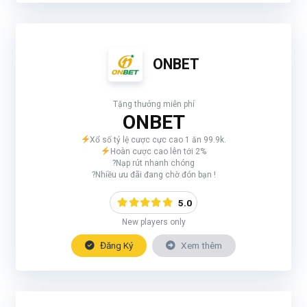
ONBET
Tặng thưởng miễn phí
ONBET
Xổ số tỷ lệ cược cực cao 1 ăn 99.9k.
Hoàn cược cao lên tới 2%
?Nạp rút nhanh chóng
?Nhiều ưu đãi đang chờ đón bạn !
5.0
New players only
Đăng Ký
Xem thêm